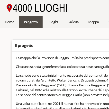
Passa a contenuto principale
Home
Progetto
Luoghi
Galleria
Mappa
Il progetto
La mappa che la Provincia di Reggio Emilia ha predisposto compren
Ciascuna scheda, georeferenziata, collocata su base cartograf
Le schede sono state inizialmente recuperate dai contenuti del si
volumi curati dall'architetto Walter Baricchi. Di questi volumi, 4 
Pianura e Collina Reggiana" (1988), "Bassa Pianura Reggiana" (
Culturali, nel 1982, ed è relativo alle frazioni extraurbane del ca
Le schede del centro storico di Reggio Emilia (non previste nel 
Una volta pubblicato, nel 2021, il nuovo sito ha rinnovato in mod
informative, sia di privati che di associazioni, che hanno contr