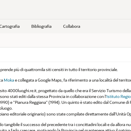
Cartografia
Bibliografia
Collabora
de più di quattromila siti censiti in tutto il territorio provinciale.
ica
Moka
e collegata a Google Maps, fa riferimento a una località del territor
to 4000luoghi.re.it, progettato da quello che era il Servizio Turismo della 
sono stati editi dalla stessa Provincia in collaborazione con l'
Istituto Regio
1990) e "Pianura Reggiana" (1994). Un quinto è stato edito dal Comune di R
poluogo.
piano editoriale originario) sono state compilate direttamente dall'Unità O
o tangibile il successo del precedente tra i concittadini locali e da allora 
ibuito a farlo crescere, motivando la Provincia nel mantenere attivo il pat