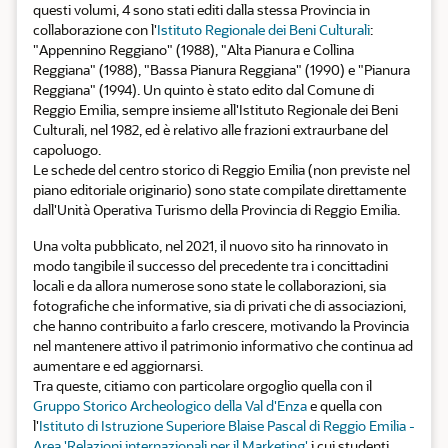
questi volumi, 4 sono stati editi dalla stessa Provincia in
collaborazione con l'
Istituto Regionale dei Beni Culturali
:
"Appennino Reggiano" (1988), "Alta Pianura e Collina
Reggiana" (1988), "Bassa Pianura Reggiana" (1990) e "Pianura
Reggiana" (1994). Un quinto è stato edito dal Comune di
Reggio Emilia, sempre insieme all'Istituto Regionale dei Beni
Culturali, nel 1982, ed è relativo alle frazioni extraurbane del
capoluogo.
Le schede del centro storico di Reggio Emilia (non previste nel
piano editoriale originario) sono state compilate direttamente
dall'Unità Operativa Turismo della Provincia di Reggio Emilia.
Una volta pubblicato, nel 2021, il nuovo sito ha rinnovato in
modo tangibile il successo del precedente tra i concittadini
locali e da allora numerose sono state le collaborazioni, sia
fotografiche che informative, sia di privati che di associazioni,
che hanno contribuito a farlo crescere, motivando la Provincia
nel mantenere attivo il patrimonio informativo che continua ad
aumentare e ed aggiornarsi.
Tra queste, citiamo con particolare orgoglio quella con il
Gruppo Storico Archeologico della Val d'Enza
e quella con
l'
Istituto di Istruzione Superiore Blaise Pascal di Reggio Emilia -
Area 'Relazioni internazionali per il Marketing'
i cui studenti