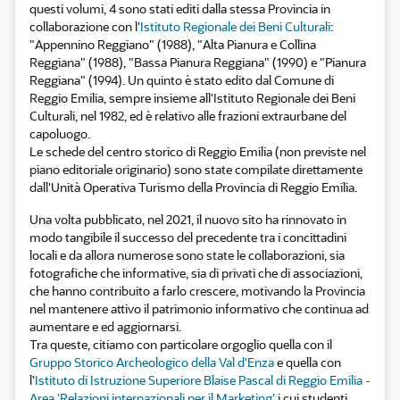
questi volumi, 4 sono stati editi dalla stessa Provincia in
collaborazione con l'
Istituto Regionale dei Beni Culturali
:
"Appennino Reggiano" (1988), "Alta Pianura e Collina
Reggiana" (1988), "Bassa Pianura Reggiana" (1990) e "Pianura
Reggiana" (1994). Un quinto è stato edito dal Comune di
Reggio Emilia, sempre insieme all'Istituto Regionale dei Beni
Culturali, nel 1982, ed è relativo alle frazioni extraurbane del
capoluogo.
Le schede del centro storico di Reggio Emilia (non previste nel
piano editoriale originario) sono state compilate direttamente
dall'Unità Operativa Turismo della Provincia di Reggio Emilia.
Una volta pubblicato, nel 2021, il nuovo sito ha rinnovato in
modo tangibile il successo del precedente tra i concittadini
locali e da allora numerose sono state le collaborazioni, sia
fotografiche che informative, sia di privati che di associazioni,
che hanno contribuito a farlo crescere, motivando la Provincia
nel mantenere attivo il patrimonio informativo che continua ad
aumentare e ed aggiornarsi.
Tra queste, citiamo con particolare orgoglio quella con il
Gruppo Storico Archeologico della Val d'Enza
e quella con
l'
Istituto di Istruzione Superiore Blaise Pascal di Reggio Emilia -
Area 'Relazioni internazionali per il Marketing'
i cui studenti