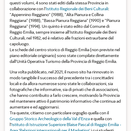
questi volumi, 4 sono stati editi dalla stessa Provincia in
collaborazione con l'
Istituto Regionale dei Beni Culturali
:
"Appennino Reggiano" (1988), "Alta Pianura e Collina
Reggiana" (1988), "Bassa Pianura Reggiana" (1990) e "Pianura
Reggiana" (1994). Un quinto è stato edito dal Comune di
Reggio Emilia, sempre insieme all'Istituto Regionale dei Beni
Culturali, nel 1982, ed è relativo alle frazioni extraurbane del
capoluogo.
Le schede del centro storico di Reggio Emilia (non previste nel
piano editoriale originario) sono state compilate direttamente
dall'Unità Operativa Turismo della Provincia di Reggio Emilia.
Una volta pubblicato, nel 2021, il nuovo sito ha rinnovato in
modo tangibile il successo del precedente tra i concittadini
locali e da allora numerose sono state le collaborazioni, sia
fotografiche che informative, sia di privati che di associazioni,
che hanno contribuito a farlo crescere, motivando la Provincia
nel mantenere attivo il patrimonio informativo che continua ad
aumentare e ed aggiornarsi.
Tra queste, citiamo con particolare orgoglio quella con il
Gruppo Storico Archeologico della Val d'Enza
e quella con
l'
Istituto di Istruzione Superiore Blaise Pascal di Reggio Emilia -
Area 'Relazioni internazionali per il Marketing'
i cui studenti