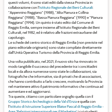
questi volumi, 4 sono stati editi dalla stessa Provincia in
collaborazione con l'
Istituto Regionale dei Beni Culturali
:
"Appennino Reggiano" (1988), "Alta Pianura e Collina
Reggiana" (1988), "Bassa Pianura Reggiana" (1990) e "Pianura
Reggiana" (1994). Un quinto è stato edito dal Comune di
Reggio Emilia, sempre insieme all'Istituto Regionale dei Beni
Culturali, nel 1982, ed è relativo alle frazioni extraurbane del
capoluogo.
Le schede del centro storico di Reggio Emilia (non previste nel
piano editoriale originario) sono state compilate direttamente
dall'Unità Operativa Turismo della Provincia di Reggio Emilia.
Una volta pubblicato, nel 2021, il nuovo sito ha rinnovato in
modo tangibile il successo del precedente tra i concittadini
locali e da allora numerose sono state le collaborazioni, sia
fotografiche che informative, sia di privati che di associazioni,
che hanno contribuito a farlo crescere, motivando la Provincia
nel mantenere attivo il patrimonio informativo che continua ad
aumentare e ed aggiornarsi.
Tra queste, citiamo con particolare orgoglio quella con il
Gruppo Storico Archeologico della Val d'Enza
e quella con
l'
Istituto di Istruzione Superiore Blaise Pascal di Reggio Emilia -
Area 'Relazioni internazionali per il Marketing'
i cui studenti