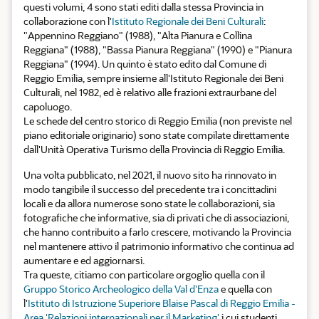
questi volumi, 4 sono stati editi dalla stessa Provincia in
collaborazione con l'
Istituto Regionale dei Beni Culturali
:
"Appennino Reggiano" (1988), "Alta Pianura e Collina
Reggiana" (1988), "Bassa Pianura Reggiana" (1990) e "Pianura
Reggiana" (1994). Un quinto è stato edito dal Comune di
Reggio Emilia, sempre insieme all'Istituto Regionale dei Beni
Culturali, nel 1982, ed è relativo alle frazioni extraurbane del
capoluogo.
Le schede del centro storico di Reggio Emilia (non previste nel
piano editoriale originario) sono state compilate direttamente
dall'Unità Operativa Turismo della Provincia di Reggio Emilia.
Una volta pubblicato, nel 2021, il nuovo sito ha rinnovato in
modo tangibile il successo del precedente tra i concittadini
locali e da allora numerose sono state le collaborazioni, sia
fotografiche che informative, sia di privati che di associazioni,
che hanno contribuito a farlo crescere, motivando la Provincia
nel mantenere attivo il patrimonio informativo che continua ad
aumentare e ed aggiornarsi.
Tra queste, citiamo con particolare orgoglio quella con il
Gruppo Storico Archeologico della Val d'Enza
e quella con
l'
Istituto di Istruzione Superiore Blaise Pascal di Reggio Emilia -
Area 'Relazioni internazionali per il Marketing'
i cui studenti