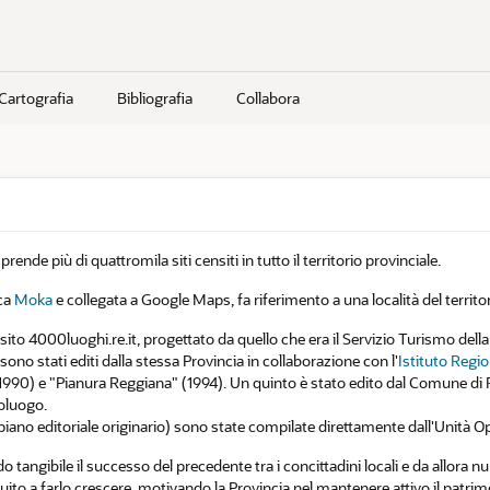
Cartografia
Bibliografia
Collabora
de più di quattromila siti censiti in tutto il territorio provinciale.
ica
Moka
e collegata a Google Maps, fa riferimento a una località del territor
to 4000luoghi.re.it, progettato da quello che era il Servizio Turismo della 
sono stati editi dalla stessa Provincia in collaborazione con l'
Istituto Regio
1990) e "Pianura Reggiana" (1994). Un quinto è stato edito dal Comune di R
poluogo.
piano editoriale originario) sono state compilate direttamente dall'Unità O
o tangibile il successo del precedente tra i concittadini locali e da allora 
ibuito a farlo crescere, motivando la Provincia nel mantenere attivo il pat