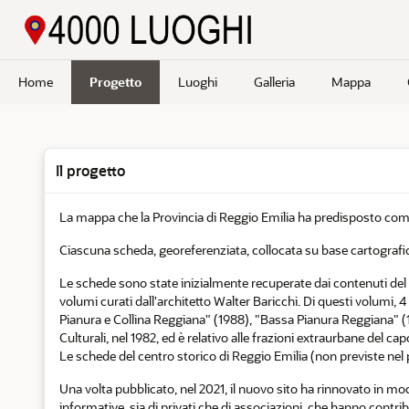
Passa a contenuto principale
Home
Progetto
Luoghi
Galleria
Mappa
Il progetto
La mappa che la Provincia di Reggio Emilia ha predisposto compren
Ciascuna scheda, georeferenziata, collocata su base cartograf
Le schede sono state inizialmente recuperate dai contenuti del si
volumi curati dall'architetto Walter Baricchi. Di questi volumi, 4 
Pianura e Collina Reggiana" (1988), "Bassa Pianura Reggiana" (
Culturali, nel 1982, ed è relativo alle frazioni extraurbane del ca
Le schede del centro storico di Reggio Emilia (non previste nel 
Una volta pubblicato, nel 2021, il nuovo sito ha rinnovato in mod
informative, sia di privati che di associazioni, che hanno contr