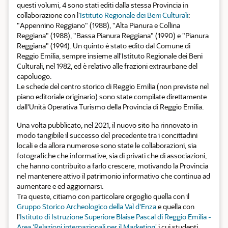
questi volumi, 4 sono stati editi dalla stessa Provincia in
collaborazione con l'
Istituto Regionale dei Beni Culturali
:
"Appennino Reggiano" (1988), "Alta Pianura e Collina
Reggiana" (1988), "Bassa Pianura Reggiana" (1990) e "Pianura
Reggiana" (1994). Un quinto è stato edito dal Comune di
Reggio Emilia, sempre insieme all'Istituto Regionale dei Beni
Culturali, nel 1982, ed è relativo alle frazioni extraurbane del
capoluogo.
Le schede del centro storico di Reggio Emilia (non previste nel
piano editoriale originario) sono state compilate direttamente
dall'Unità Operativa Turismo della Provincia di Reggio Emilia.
Una volta pubblicato, nel 2021, il nuovo sito ha rinnovato in
modo tangibile il successo del precedente tra i concittadini
locali e da allora numerose sono state le collaborazioni, sia
fotografiche che informative, sia di privati che di associazioni,
che hanno contribuito a farlo crescere, motivando la Provincia
nel mantenere attivo il patrimonio informativo che continua ad
aumentare e ed aggiornarsi.
Tra queste, citiamo con particolare orgoglio quella con il
Gruppo Storico Archeologico della Val d'Enza
e quella con
l'
Istituto di Istruzione Superiore Blaise Pascal di Reggio Emilia -
Area 'Relazioni internazionali per il Marketing'
i cui studenti