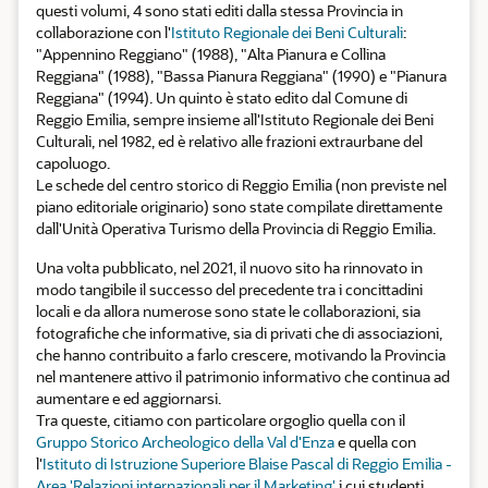
questi volumi, 4 sono stati editi dalla stessa Provincia in
collaborazione con l'
Istituto Regionale dei Beni Culturali
:
"Appennino Reggiano" (1988), "Alta Pianura e Collina
Reggiana" (1988), "Bassa Pianura Reggiana" (1990) e "Pianura
Reggiana" (1994). Un quinto è stato edito dal Comune di
Reggio Emilia, sempre insieme all'Istituto Regionale dei Beni
Culturali, nel 1982, ed è relativo alle frazioni extraurbane del
capoluogo.
Le schede del centro storico di Reggio Emilia (non previste nel
piano editoriale originario) sono state compilate direttamente
dall'Unità Operativa Turismo della Provincia di Reggio Emilia.
Una volta pubblicato, nel 2021, il nuovo sito ha rinnovato in
modo tangibile il successo del precedente tra i concittadini
locali e da allora numerose sono state le collaborazioni, sia
fotografiche che informative, sia di privati che di associazioni,
che hanno contribuito a farlo crescere, motivando la Provincia
nel mantenere attivo il patrimonio informativo che continua ad
aumentare e ed aggiornarsi.
Tra queste, citiamo con particolare orgoglio quella con il
Gruppo Storico Archeologico della Val d'Enza
e quella con
l'
Istituto di Istruzione Superiore Blaise Pascal di Reggio Emilia -
Area 'Relazioni internazionali per il Marketing'
i cui studenti