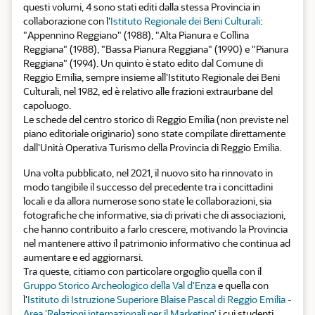
questi volumi, 4 sono stati editi dalla stessa Provincia in
collaborazione con l'
Istituto Regionale dei Beni Culturali
:
"Appennino Reggiano" (1988), "Alta Pianura e Collina
Reggiana" (1988), "Bassa Pianura Reggiana" (1990) e "Pianura
Reggiana" (1994). Un quinto è stato edito dal Comune di
Reggio Emilia, sempre insieme all'Istituto Regionale dei Beni
Culturali, nel 1982, ed è relativo alle frazioni extraurbane del
capoluogo.
Le schede del centro storico di Reggio Emilia (non previste nel
piano editoriale originario) sono state compilate direttamente
dall'Unità Operativa Turismo della Provincia di Reggio Emilia.
Una volta pubblicato, nel 2021, il nuovo sito ha rinnovato in
modo tangibile il successo del precedente tra i concittadini
locali e da allora numerose sono state le collaborazioni, sia
fotografiche che informative, sia di privati che di associazioni,
che hanno contribuito a farlo crescere, motivando la Provincia
nel mantenere attivo il patrimonio informativo che continua ad
aumentare e ed aggiornarsi.
Tra queste, citiamo con particolare orgoglio quella con il
Gruppo Storico Archeologico della Val d'Enza
e quella con
l'
Istituto di Istruzione Superiore Blaise Pascal di Reggio Emilia -
Area 'Relazioni internazionali per il Marketing'
i cui studenti