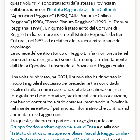
questi volumi, 4 sono stati editi dalla stessa Provincia in
collaborazione con l'
Istituto Regionale dei Beni Culturali
:
"Appennino Reggiano" (1988), "Alta Pianura e Collina
Reggiana" (1988), "Bassa Pianura Reggiana" (1990) e "Pianura
Reggiana" (1994). Un quinto è stato edito dal Comune di
Reggio Emilia, sempre insieme all'Istituto Regionale dei Beni
Culturali, nel 1982, ed è relativo alle frazioni extraurbane del
capoluogo.
Le schede del centro storico di Reggio Emilia (non previste nel
piano editoriale originario) sono state compilate direttamente
dall'Unità Operativa Turismo della Provincia di Reggio Emilia.
Una volta pubblicato, nel 2021, il nuovo sito ha rinnovato in
modo tangibile il successo del precedente tra i concittadini
locali e da allora numerose sono state le collaborazioni, sia
fotografiche che informative, sia di privati che di associazioni,
che hanno contribuito a farlo crescere, motivando la Provincia
nel mantenere attivo il patrimonio informativo che continua ad
aumentare e ed aggiornarsi.
Tra queste, citiamo con particolare orgoglio quella con il
Gruppo Storico Archeologico della Val d'Enza
e quella con
l'
Istituto di Istruzione Superiore Blaise Pascal di Reggio Emilia -
Area 'Relazioni internazionali per il Marketing'
i cui studenti