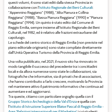
questi volumi, 4 sono stati editi dalla stessa Provincia in
collaborazione con l'
Istituto Regionale dei Beni Culturali
:
"Appennino Reggiano" (1988), "Alta Pianura e Collina
Reggiana" (1988), "Bassa Pianura Reggiana" (1990) e "Pianura
Reggiana" (1994). Un quinto è stato edito dal Comune di
Reggio Emilia, sempre insieme all'Istituto Regionale dei Beni
Culturali, nel 1982, ed è relativo alle frazioni extraurbane del
capoluogo.
Le schede del centro storico di Reggio Emilia (non previste nel
piano editoriale originario) sono state compilate direttamente
dall'Unità Operativa Turismo della Provincia di Reggio Emilia.
Una volta pubblicato, nel 2021, il nuovo sito ha rinnovato in
modo tangibile il successo del precedente tra i concittadini
locali e da allora numerose sono state le collaborazioni, sia
fotografiche che informative, sia di privati che di associazioni,
che hanno contribuito a farlo crescere, motivando la Provincia
nel mantenere attivo il patrimonio informativo che continua ad
aumentare e ed aggiornarsi.
Tra queste, citiamo con particolare orgoglio quella con il
Gruppo Storico Archeologico della Val d'Enza
e quella con
l'
Istituto di Istruzione Superiore Blaise Pascal di Reggio Emilia -
Area 'Relazioni internazionali per il Marketing'
i cui studenti