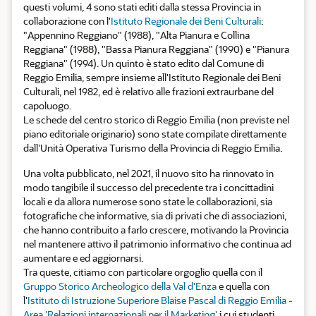
questi volumi, 4 sono stati editi dalla stessa Provincia in
collaborazione con l'
Istituto Regionale dei Beni Culturali
:
"Appennino Reggiano" (1988), "Alta Pianura e Collina
Reggiana" (1988), "Bassa Pianura Reggiana" (1990) e "Pianura
Reggiana" (1994). Un quinto è stato edito dal Comune di
Reggio Emilia, sempre insieme all'Istituto Regionale dei Beni
Culturali, nel 1982, ed è relativo alle frazioni extraurbane del
capoluogo.
Le schede del centro storico di Reggio Emilia (non previste nel
piano editoriale originario) sono state compilate direttamente
dall'Unità Operativa Turismo della Provincia di Reggio Emilia.
Una volta pubblicato, nel 2021, il nuovo sito ha rinnovato in
modo tangibile il successo del precedente tra i concittadini
locali e da allora numerose sono state le collaborazioni, sia
fotografiche che informative, sia di privati che di associazioni,
che hanno contribuito a farlo crescere, motivando la Provincia
nel mantenere attivo il patrimonio informativo che continua ad
aumentare e ed aggiornarsi.
Tra queste, citiamo con particolare orgoglio quella con il
Gruppo Storico Archeologico della Val d'Enza
e quella con
l'
Istituto di Istruzione Superiore Blaise Pascal di Reggio Emilia -
Area 'Relazioni internazionali per il Marketing'
i cui studenti