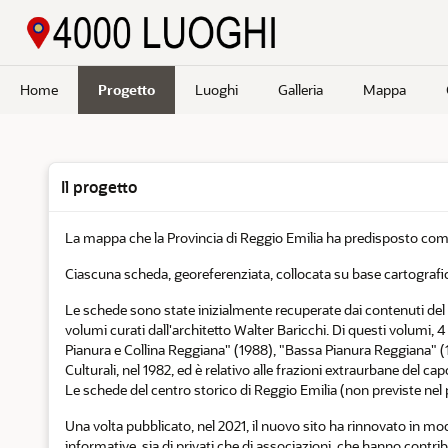
Passa a contenuto principale
Home
Progetto
Luoghi
Galleria
Mappa
Il progetto
La mappa che la Provincia di Reggio Emilia ha predisposto compren
Ciascuna scheda, georeferenziata, collocata su base cartograf
Le schede sono state inizialmente recuperate dai contenuti del si
volumi curati dall'architetto Walter Baricchi. Di questi volumi, 4 
Pianura e Collina Reggiana" (1988), "Bassa Pianura Reggiana" (
Culturali, nel 1982, ed è relativo alle frazioni extraurbane del ca
Le schede del centro storico di Reggio Emilia (non previste nel 
Una volta pubblicato, nel 2021, il nuovo sito ha rinnovato in mod
informative, sia di privati che di associazioni, che hanno contr