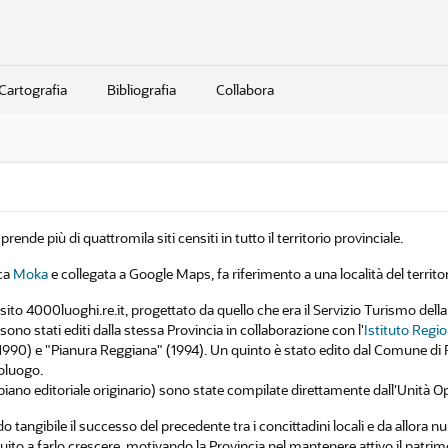
Cartografia
Bibliografia
Collabora
de più di quattromila siti censiti in tutto il territorio provinciale.
ica
Moka
e collegata a Google Maps, fa riferimento a una località del territor
to 4000luoghi.re.it, progettato da quello che era il Servizio Turismo della 
sono stati editi dalla stessa Provincia in collaborazione con l'
Istituto Regio
1990) e "Pianura Reggiana" (1994). Un quinto è stato edito dal Comune di R
poluogo.
piano editoriale originario) sono state compilate direttamente dall'Unità O
o tangibile il successo del precedente tra i concittadini locali e da allora 
ibuito a farlo crescere, motivando la Provincia nel mantenere attivo il pat