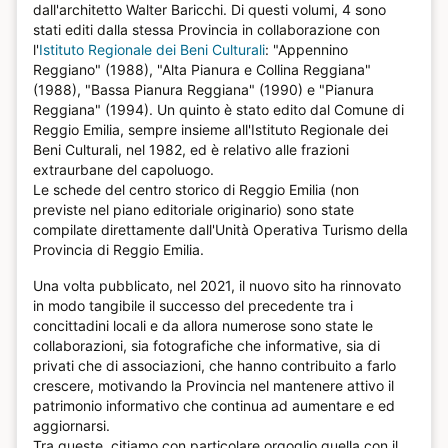
dall'architetto Walter Baricchi. Di questi volumi, 4 sono
stati editi dalla stessa Provincia in collaborazione con
l'
Istituto Regionale dei Beni Culturali
: "Appennino
Reggiano" (1988), "Alta Pianura e Collina Reggiana"
(1988), "Bassa Pianura Reggiana" (1990) e "Pianura
Reggiana" (1994). Un quinto è stato edito dal Comune di
Reggio Emilia, sempre insieme all'Istituto Regionale dei
Beni Culturali, nel 1982, ed è relativo alle frazioni
extraurbane del capoluogo.
Le schede del centro storico di Reggio Emilia (non
previste nel piano editoriale originario) sono state
compilate direttamente dall'Unità Operativa Turismo della
Provincia di Reggio Emilia.
Una volta pubblicato, nel 2021, il nuovo sito ha rinnovato
in modo tangibile il successo del precedente tra i
concittadini locali e da allora numerose sono state le
collaborazioni, sia fotografiche che informative, sia di
privati che di associazioni, che hanno contribuito a farlo
crescere, motivando la Provincia nel mantenere attivo il
patrimonio informativo che continua ad aumentare e ed
aggiornarsi.
Tra queste, citiamo con particolare orgoglio quella con il