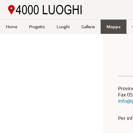
Passa a contenuto principale
Home
Progetto
Luoghi
Galleria
Mappa
Cerca
Provinc
Fax 05
info@p
Per inf