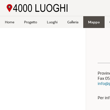
Passa a contenuto principale
Home
Progetto
Luoghi
Galleria
Mappa
Cerca
Provinc
Fax 05
info@p
Per inf