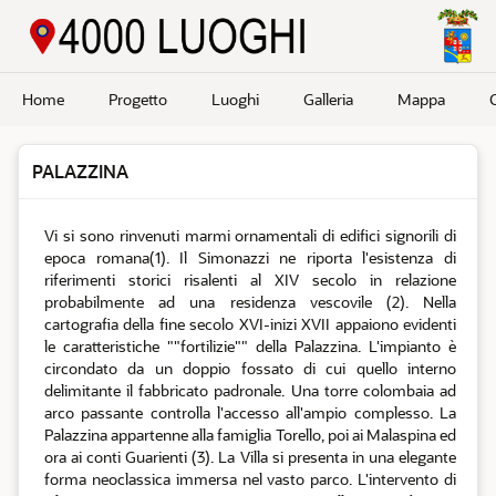
Passa a contenuto principale
Home
Progetto
Luoghi
Galleria
Mappa
PALAZZINA
Vi si sono rinvenuti marmi ornamentali di edifici signorili di
epoca romana(1). Il Simonazzi ne riporta l'esistenza di
riferimenti storici risalenti al XIV secolo in relazione
probabilmente ad una residenza vescovile (2). Nella
cartografia della fine secolo XVI-inizi XVII appaiono evidenti
le caratteristiche ""fortilizie"" della Palazzina. L'impianto è
circondato da un doppio fossato di cui quello interno
delimitante il fabbricato padronale. Una torre colombaia ad
arco passante controlla l'accesso all'ampio complesso. La
Palazzina appartenne alla famiglia Torello, poi ai Malaspina ed
ora ai conti Guarienti (3). La Villa si presenta in una elegante
forma neoclassica immersa nel vasto parco. L'intervento di