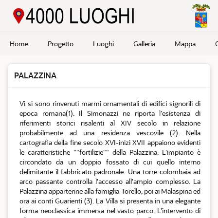
Passa a contenuto principale
Home
Progetto
Luoghi
Galleria
Mappa
PALAZZINA
Vi si sono rinvenuti marmi ornamentali di edifici signorili di
epoca romana(1). Il Simonazzi ne riporta l'esistenza di
riferimenti storici risalenti al XIV secolo in relazione
probabilmente ad una residenza vescovile (2). Nella
cartografia della fine secolo XVI-inizi XVII appaiono evidenti
le caratteristiche ""fortilizie"" della Palazzina. L'impianto è
circondato da un doppio fossato di cui quello interno
delimitante il fabbricato padronale. Una torre colombaia ad
arco passante controlla l'accesso all'ampio complesso. La
Palazzina appartenne alla famiglia Torello, poi ai Malaspina ed
ora ai conti Guarienti (3). La Villa si presenta in una elegante
forma neoclassica immersa nel vasto parco. L'intervento di