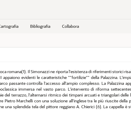
Cartografia
Bibliografia
Collabora
poca romana(1). Il Simonazzi ne riporta l'esistenza di riferimenti storici r
VII appaiono evidenti le caratteristiche ""fortilizie"" della Palazzina. L'
arco passante controlla l'accesso all'ampio complesso. La Palazzina appa
eoclassica immersa nel vasto parco. L'intervento di riforma settecentes
e del terrazzo, l'alternarsi ritmico dei timpani arcuati e triangolari delle
e Pietro Marchelli con una soluzione all'inglese tra le più riuscite della 
ne una splendida tela del pittore reggiano A. Chierici (6). La cappella è 