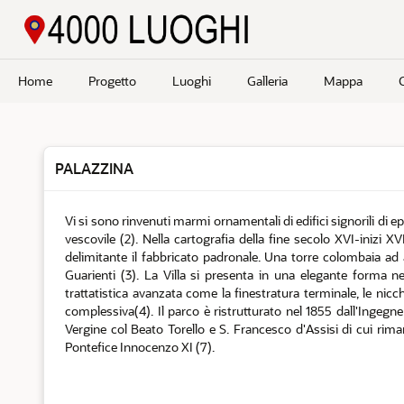
Passa a contenuto principale
Home
Progetto
Luoghi
Galleria
Mappa
PALAZZINA
Vi si sono rinvenuti marmi ornamentali di edifici signorili di e
vescovile (2). Nella cartografia della fine secolo XVI-inizi X
delimitante il fabbricato padronale. Una torre colombaia ad 
Guarienti (3). La Villa si presenta in una elegante forma n
trattatistica avanzata come la finestratura terminale, le nicchi
complessiva(4). Il parco è ristrutturato nel 1855 dall'Ingegner
Vergine col Beato Torello e S. Francesco d'Assisi di cui rima
Pontefice Innocenzo XI (7).