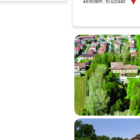
44.903891 , 10.622440