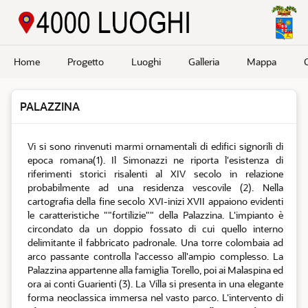
Passa a contenuto principale
Home
Progetto
Luoghi
Galleria
Mappa
PALAZZINA
Vi si sono rinvenuti marmi ornamentali di edifici signorili di
epoca romana(1). Il Simonazzi ne riporta l'esistenza di
riferimenti storici risalenti al XIV secolo in relazione
probabilmente ad una residenza vescovile (2). Nella
cartografia della fine secolo XVI-inizi XVII appaiono evidenti
le caratteristiche ""fortilizie"" della Palazzina. L'impianto è
circondato da un doppio fossato di cui quello interno
delimitante il fabbricato padronale. Una torre colombaia ad
arco passante controlla l'accesso all'ampio complesso. La
Palazzina appartenne alla famiglia Torello, poi ai Malaspina ed
ora ai conti Guarienti (3). La Villa si presenta in una elegante
forma neoclassica immersa nel vasto parco. L'intervento di