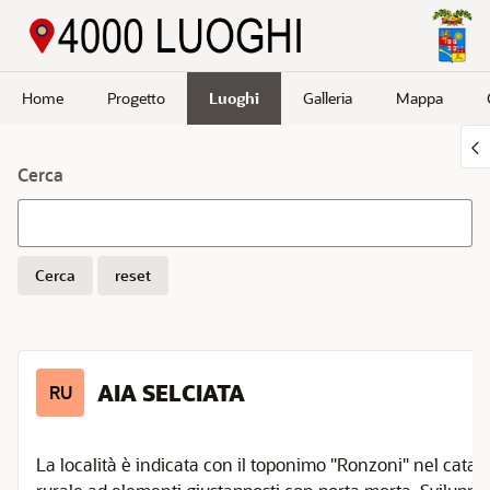
Passa a contenuto principale
Home
Progetto
Luoghi
Galleria
Mappa
Cerca
Cerca
reset
AIA SELCIATA
RU
La località è indicata con il toponimo "Ronzoni" nel catasto