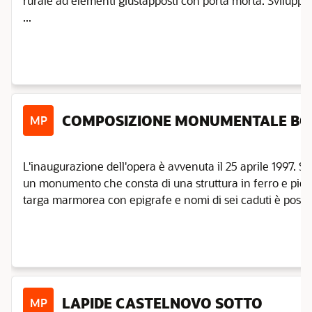
rurale ad elementi giustapposti con porta morta. Svilupp
...
COMPOSIZIONE MONUMENTALE BO
MP
L'inaugurazione dell'opera è avvenuta il 25 aprile 1997. Si t
un monumento che consta di una struttura in ferro e piet
targa marmorea con epigrafe e nomi di sei caduti è posta s
LAPIDE CASTELNOVO SOTTO
MP