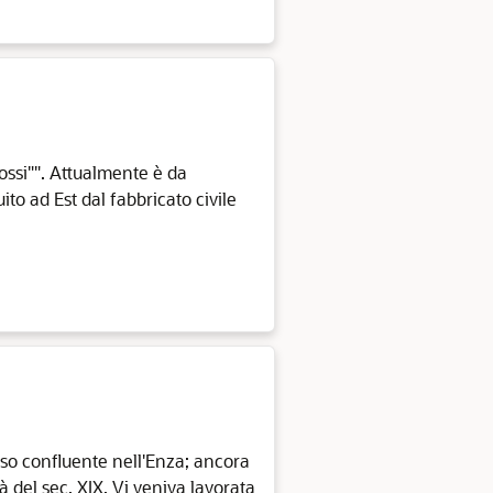
Rossi"". Attualmente è da
to ad Est dal fabbricato civile
sso confluente nell'Enza; ancora
à del sec. XIX. Vi veniva lavorata