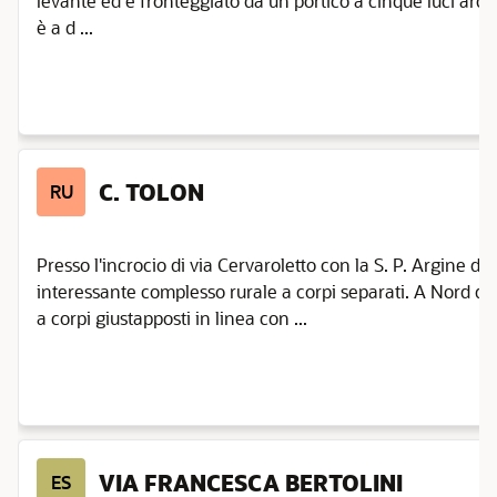
levante ed è fronteggiato da un portico a cinque luci archi
è a d ...
Edificio
rurale
Impianti
produttivi
Infrastrutture
e servizi
C. TOLON
Maestà,
RU
immagini
votive
Monumento
Presso l'incrocio di via Cervaroletto con la S. P. Argine d
partigiani
interessante complesso rurale a corpi separati. A Nord del
Siti storici e
a corpi giustapposti in linea con ...
archeologici
Villa,
palazzo
signorile,
edificio
storico
VIA FRANCESCA BERTOLINI
ES
Comuni