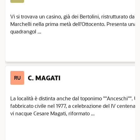
Albinea
Vi si trovava un casino, già dei Bertolini, ristrutturato dal
Bagnolo
In Piano
Marchelli nella prima metà dell'Ottocento. Presenta una ti
quadrangol ...
Baiso
Bibbiano
Boretto
Brescello
Cadelbosco
C. MAGATI
di Sopra
RU
Campagnola
Emilia
La località è distinta anche dal toponimo ""Anceschi"". U
Campegine
fabbricato civile nel 1977, a celebrazione del IV centenari
Canossa
vi nacque Cesare Magati, riformato ...
Carpineti
Casalgrande