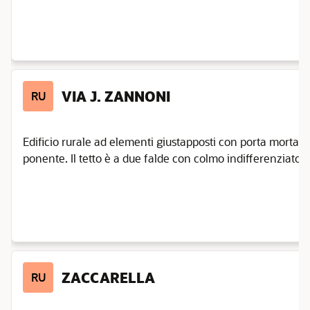
Emilia
Novellara
Poviglio
Quattro
Castella
VIA J. ZANNONI
RU
Reggio
Emilia
Reggiolo
Edificio rurale ad elementi giustapposti con porta morta ad 
ponente. Il tetto è a due falde con colmo indifferenziato. E' 
Rio
Saliceto
Rolo
Rubiera
San
Martino
In Rio
ZACCARELLA
RU
San
Polo
D'Enza