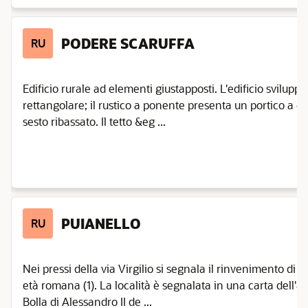
Casina
Castellarano
PODERE SCARUFFA
RU
Castelnovo
di Sotto
Castelnovo
Edificio rurale ad elementi giustapposti. L'edificio svilup
ne' Monti
rettangolare; il rustico a ponente presenta un portico a qu
Castelnovo
sesto ribassato. Il tetto &eg ...
Sotto
Cavriago
Correggio
Fabbrico
Gattatico
PUIANELLO
RU
Gualtieri
Guastalla
Nei pressi della via Virgilio si segnala il rinvenimento di 
Luzzara
età romana (1). La località è segnalata in una carta dell'8
Bolla di Alessandro II de ...
Montecchio