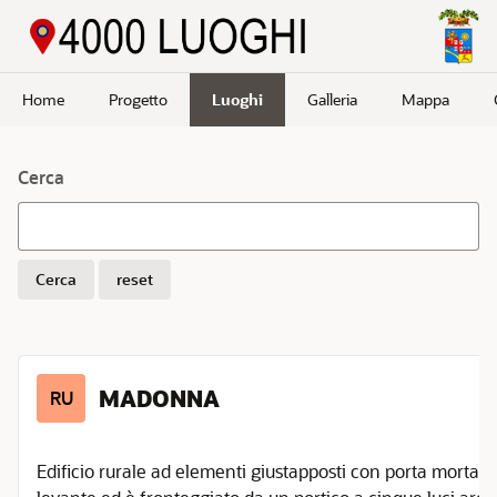
Passa a contenuto principale
Home
Progetto
Luoghi
Galleria
Mappa
Filtri
Cerca
Tipologie
Borghi
e
luoghi
Cerca
storici
reset
Capoluogo
di Comune
Casa
a
MADONNA
RU
torre
Chiese
ed
Edificio rurale ad elementi giustapposti con porta morta. Il
edifici
religiosi