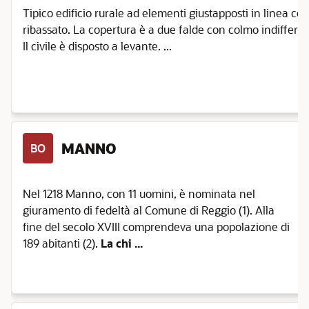
Tipico edificio rurale ad elementi giustapposti in linea co
Sant'Ilario
D'Enza
ribassato. La copertura è a due falde con colmo indifferen
Il civile è disposto a levante. ...
Scandiano
Toano
Ventasso
Vetto
Vezzano
MANNO
BO
Sul
Crostolo
Viano
Nel 1218 Manno, con 11 uomini, è nominata nel
Villa
giuramento di fedeltà al Comune di Reggio (1). Alla
Minozzo
fine del secolo XVIII comprendeva una popolazione di
189 abitanti (2).
La chi ...