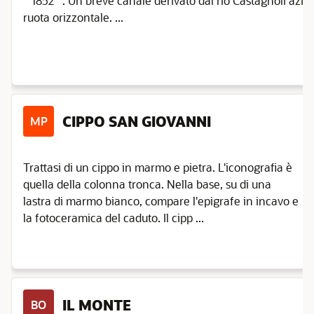
""1852"". Un breve canale derivato dal rio Castagnoli azion
ruota orizzontale. ...
CIPPO SAN GIOVANNI
MP
Trattasi di un cippo in marmo e pietra. L'iconografia è
quella della colonna tronca. Nella base, su di una
lastra di marmo bianco, compare l'epigrafe in incavo e
la fotoceramica del caduto. Il cipp ...
IL MONTE
BO