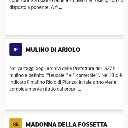
copertura è a quattro falde a smusso nel rustico, con colmo 
disposto a ponente. A fi ...
MULINO DI ARIOLO
IP
Nei carteggi degli archivi della Prefettura del 1827 il
mulino è definito ""feudale"" e ""camerale"". Nel 1816 è
indicato il mulino Riolo di Pianzo; in tale anno viene
completamente rifatto dal propri ...
MADONNA DELLA FOSSETTA
RE