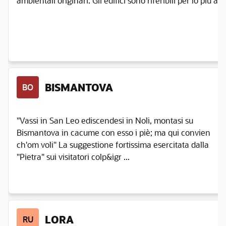
ambientali originari. Gli edifici sono riferibili per lo più al s
BISMANTOVA
BO
"Vassi in San Leo ediscendesi in Noli, montasi su
Bismantova in cacume con esso i piè; ma qui convien
ch'om voli" La suggestione fortissima esercitata dalla
"Pietra" sui visitatori colp&igr ...
LORA
RU