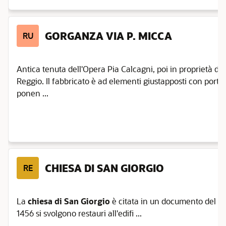
GORGANZA VIA P. MICCA
RU
Antica tenuta dell'Opera Pia Calcagni, poi in proprietà del
Reggio. Il fabbricato è ad elementi giustapposti con porta m
ponen ...
CHIESA DI SAN GIORGIO
RE
La
chiesa di San Giorgio
è citata in un documento del
1
1456 si svolgono restauri all'edifi ...