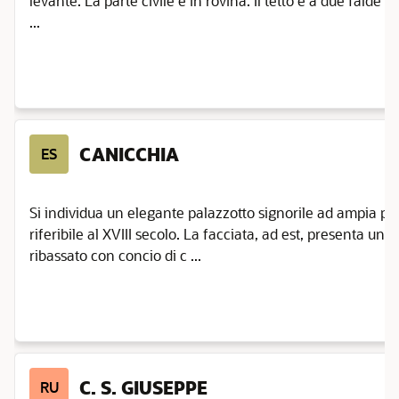
levante. La parte civile è in rovina. Il tetto è a due falde 
...
CANICCHIA
ES
Si individua un elegante palazzotto signorile ad ampia piant
riferibile al XVIII secolo. La facciata, ad est, presenta un
ribassato con concio di c ...
C. S. GIUSEPPE
RU