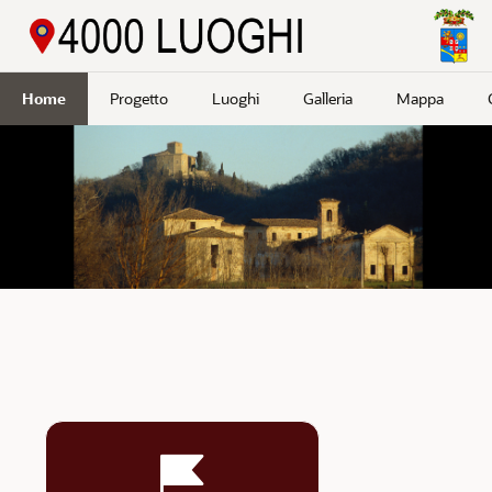
Passa a contenuto principale
Home
Progetto
Luoghi
Galleria
Mappa