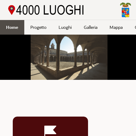
Passa a contenuto principale
Home
Progetto
Luoghi
Galleria
Mappa