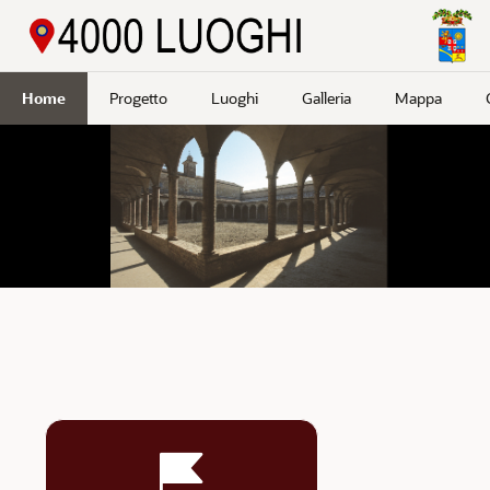
Passa a contenuto principale
Home
Progetto
Luoghi
Galleria
Mappa