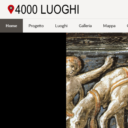
Passa a contenuto principale
Home
Progetto
Luoghi
Galleria
Mappa