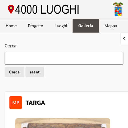
Passa a contenuto principale
Home
Progetto
Luoghi
Galleria
Mappa
Cerca
Cerca
reset
TARGA
MP