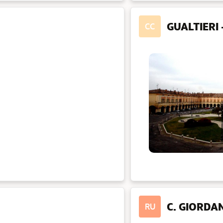
GUALTIERI
CC
C. GIORDAN
RU