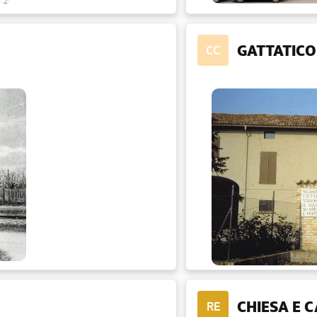
GATTATICO
CC
CHIESA E 
RE