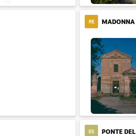
MADONNA 
RE
PONTE DE
ES