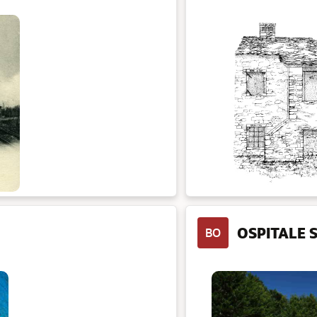
OSPITALE 
BO