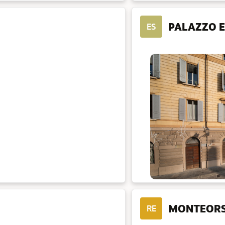
PALAZZO 
ES
MONTEOR
RE