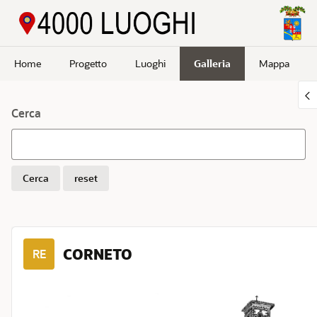
Passa a contenuto principale
Home
Progetto
Luoghi
Galleria
Mappa
Cerca
Cerca
reset
CORNETO
RE