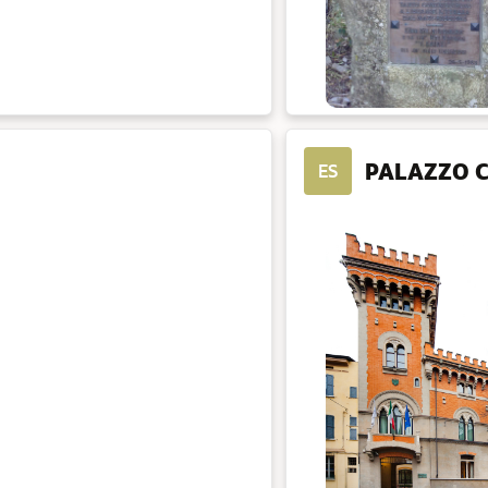
PALAZZO C
ES