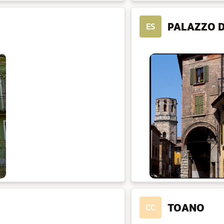
PALAZZO D
ES
TOANO
CC