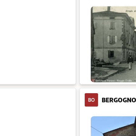
BERGOGN
BO