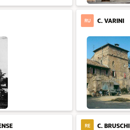
C. VARINI
RU
ENSE
C. BRUSCHI
RE