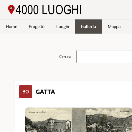
Passa a contenuto principale
Home
Progetto
Luoghi
Galleria
Mappa
Cerca
GATTA
BO