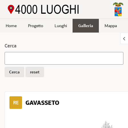
Passa a contenuto principale
Home
Progetto
Luoghi
Galleria
Mappa
Cerca
Cerca
reset
GAVASSETO
RE