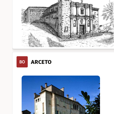
ARCETO
BO