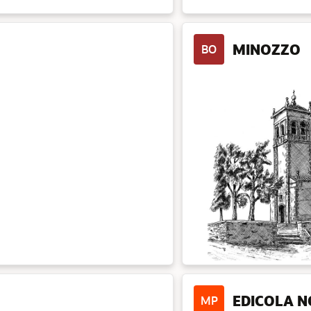
MINOZZO
BO
EDICOLA 
MP