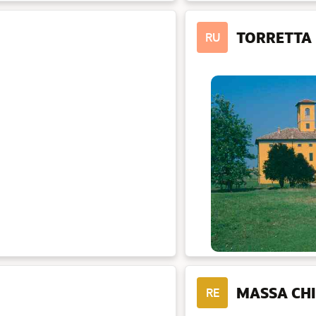
TORRETTA
RU
MASSA CH
RE