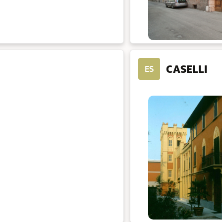
CASELLI
ES