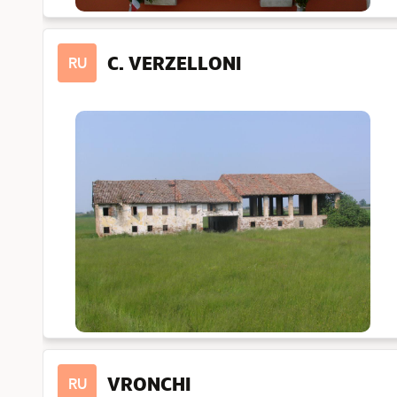
C. VERZELLONI
RU
VRONCHI
RU