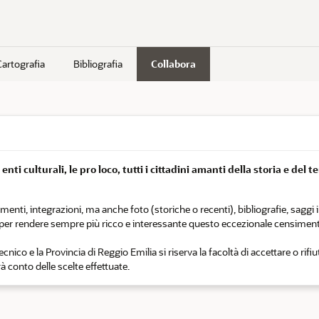
Cartografia
Bibliografia
Collabora
nti culturali, le pro loco, tutti i cittadini amanti della storia e del t
i, integrazioni, ma anche foto (storiche o recenti), bibliografie, saggi in 
o per rendere sempre più ricco e interessante questo eccezionale censiment
nico e la Provincia di Reggio Emilia si riserva la facoltà di accettare o rifi
 conto delle scelte effettuate.