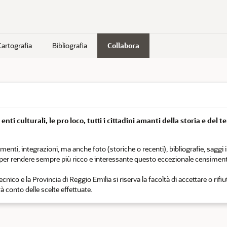
Cartografia
Bibliografia
Collabora
nti culturali, le pro loco, tutti i cittadini amanti della storia e del t
i, integrazioni, ma anche foto (storiche o recenti), bibliografie, saggi in 
o per rendere sempre più ricco e interessante questo eccezionale censiment
nico e la Provincia di Reggio Emilia si riserva la facoltà di accettare o rifi
 conto delle scelte effettuate.