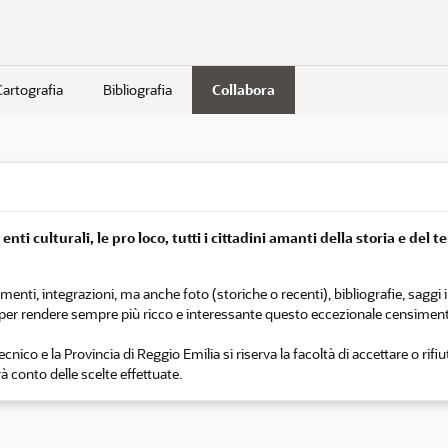
Cartografia
Bibliografia
Collabora
nti culturali, le pro loco, tutti i cittadini amanti della storia e del t
i, integrazioni, ma anche foto (storiche o recenti), bibliografie, saggi in 
o per rendere sempre più ricco e interessante questo eccezionale censiment
nico e la Provincia di Reggio Emilia si riserva la facoltà di accettare o rifi
 conto delle scelte effettuate.