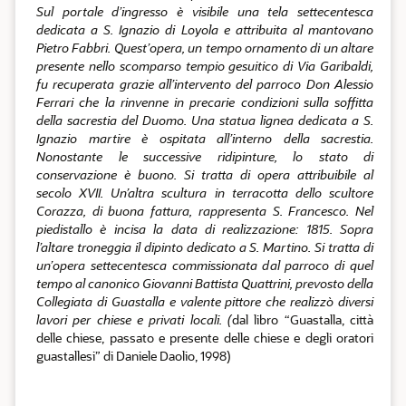
Sul portale d’ingresso è visibile una tela settecentesca
dedicata a S. Ignazio di Loyola e attribuita al mantovano
Pietro Fabbri. Quest’opera, un tempo ornamento di un altare
presente nello scomparso tempio gesuitico di Via Garibaldi,
fu recuperata grazie all’intervento del parroco Don Alessio
Ferrari che la rinvenne in precarie condizioni sulla soffitta
della sacrestia del Duomo. Una statua lignea dedicata a S.
Ignazio martire è ospitata all’interno della sacrestia.
Nonostante le successive ridipinture, lo stato di
conservazione è buono. Si tratta di opera attribuibile al
secolo XVII. Un’altra scultura in terracotta dello scultore
Corazza, di buona fattura, rappresenta S. Francesco. Nel
piedistallo è incisa la data di realizzazione: 1815. Sopra
l’altare troneggia il dipinto dedicato a S. Martino. Si tratta di
un’opera settecentesca commissionata dal parroco di quel
tempo al canonico Giovanni Battista Quattrini, prevosto della
Collegiata di Guastalla e valente pittore che realizzò diversi
lavori per chiese e privati locali. (
dal libro “Guastalla, città
delle chiese, passato e presente delle chiese e degli oratori
guastallesi” di Daniele Daolio, 1998)