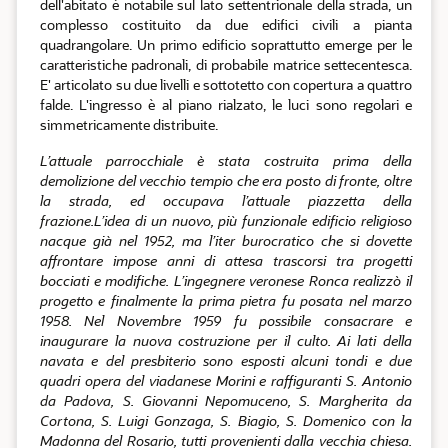
dell'abitato è notabile sul lato settentrionale della strada, un
complesso costituito da due edifici civili a pianta
quadrangolare. Un primo edificio soprattutto emerge per le
caratteristiche padronali, di probabile matrice settecentesca.
E' articolato su due livelli e sottotetto con copertura a quattro
falde. L'ingresso è al piano rialzato, le luci sono regolari e
simmetricamente distribuite.
L’attuale parrocchiale è stata costruita prima della
demolizione del vecchio tempio che era posto di fronte, oltre
la strada, ed occupava l’attuale piazzetta della
frazione.L’idea di un nuovo, più funzionale edificio religioso
nacque già nel 1952, ma l’iter burocratico che si dovette
affrontare impose anni di attesa trascorsi tra progetti
bocciati e modifiche. L’ingegnere veronese Ronca realizzò il
progetto e finalmente la prima pietra fu posata nel marzo
1958. Nel Novembre 1959 fu possibile consacrare e
inaugurare la nuova costruzione per il culto. Ai lati della
navata e del presbiterio sono esposti alcuni tondi e due
quadri opera del viadanese Morini e raffiguranti S. Antonio
da Padova, S. Giovanni Nepomuceno, S. Margherita da
Cortona, S. Luigi Gonzaga, S. Biagio, S. Domenico con la
Madonna del Rosario, tutti provenienti dalla vecchia chiesa.