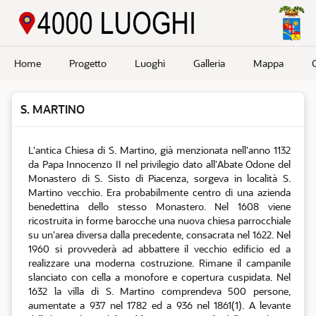
Passa a contenuto principale
Home
Progetto
Luoghi
Galleria
Mappa
S. MARTINO
L'antica Chiesa di S. Martino, già menzionata nell'anno 1132
da Papa Innocenzo II nel privilegio dato all'Abate Odone del
Monastero di S. Sisto di Piacenza, sorgeva in località S.
Martino vecchio. Era probabilmente centro di una azienda
benedettina dello stesso Monastero. Nel 1608 viene
ricostruita in forme barocche una nuova chiesa parrocchiale
su un'area diversa dalla precedente, consacrata nel 1622. Nel
1960 si provvederà ad abbattere il vecchio edificio ed a
realizzare una moderna costruzione. Rimane il campanile
slanciato con cella a monofore e copertura cuspidata. Nel
1632 la villa di S. Martino comprendeva 500 persone,
aumentate a 937 nel 1782 ed a 936 nel 1861(1). A levante