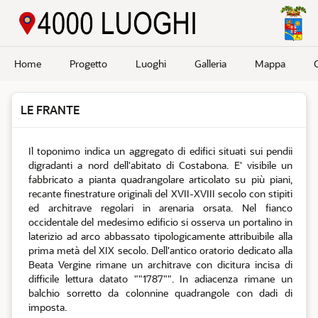
Passa a contenuto principale
Home
Progetto
Luoghi
Galleria
Mappa
LE FRANTE
Il toponimo indica un aggregato di edifici situati sui pendii
digradanti a nord dell'abitato di Costabona. E' visibile un
fabbricato a pianta quadrangolare articolato su più piani,
recante finestrature originali del XVII-XVIII secolo con stipiti
ed architrave regolari in arenaria orsata. Nel fianco
occidentale del medesimo edificio si osserva un portalino in
laterizio ad arco abbassato tipologicamente attribuibile alla
prima metà del XIX secolo. Dell'antico oratorio dedicato alla
Beata Vergine rimane un architrave con dicitura incisa di
difficile lettura datato ""1787"". In adiacenza rimane un
balchio sorretto da colonnine quadrangole con dadi di
imposta.